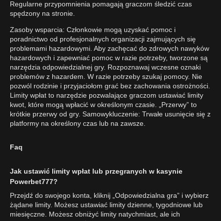
Regularne przypomnienia pomagają graczom śledzić czas
spędzony na stronie.
Zasoby wsparcia: Członkowie mogą uzyskać pomoc i
poradnictwo od profesjonalnych organizacji zajmujących się
problemami hazardowymi. Aby zachęcać do zdrowych nawyków
hazardowych i zapewniać pomoc w razie potrzeby, tworzone są
narzędzia odpowiedzialnej gry. Rozpoznawaj wczesne oznaki
problemów z hazardem. W razie potrzeby szukaj pomocy. Nie
pozwól rodzinie i przyjaciołom grać bez zachowania ostrożności.
Limity wpłat to narzędzie pozwalające graczom ustawiać limity
kwot, które mogą wpłacić w określonym czasie. „Przerwy” to
krótkie przerwy od gry. Samowykluczenie: Trwałe usunięcie się z
platformy na określony czas lub na zawsze.
Faq
Jak ustawić limity wpłat lub przegranych w kasynie
Powerbet777?
Przejdź do swojego konta, kliknij „Odpowiedzialna gra” i wybierz
żądane limity. Możesz ustawiać limity dzienne, tygodniowe lub
miesięczne. Możesz obniżyć limity natychmiast, ale ich