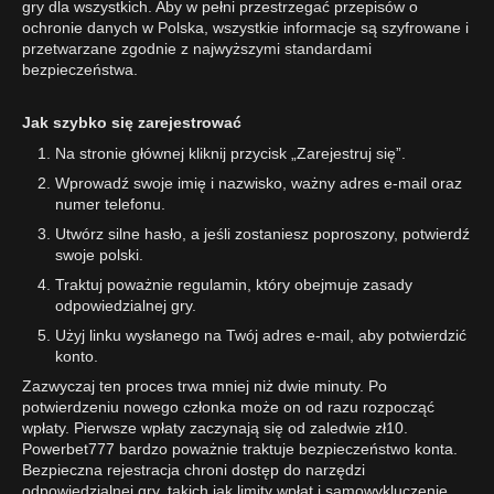
gry dla wszystkich. Aby w pełni przestrzegać przepisów o
ochronie danych w Polska, wszystkie informacje są szyfrowane i
przetwarzane zgodnie z najwyższymi standardami
bezpieczeństwa.
Jak szybko się zarejestrować
Na stronie głównej kliknij przycisk „Zarejestruj się”.
Wprowadź swoje imię i nazwisko, ważny adres e-mail oraz
numer telefonu.
Utwórz silne hasło, a jeśli zostaniesz poproszony, potwierdź
swoje polski.
Traktuj poważnie regulamin, który obejmuje zasady
odpowiedzialnej gry.
Użyj linku wysłanego na Twój adres e-mail, aby potwierdzić
konto.
Zazwyczaj ten proces trwa mniej niż dwie minuty. Po
potwierdzeniu nowego członka może on od razu rozpocząć
wpłaty. Pierwsze wpłaty zaczynają się od zaledwie zł10.
Powerbet777 bardzo poważnie traktuje bezpieczeństwo konta.
Bezpieczna rejestracja chroni dostęp do narzędzi
odpowiedzialnej gry, takich jak limity wpłat i samowykluczenie,