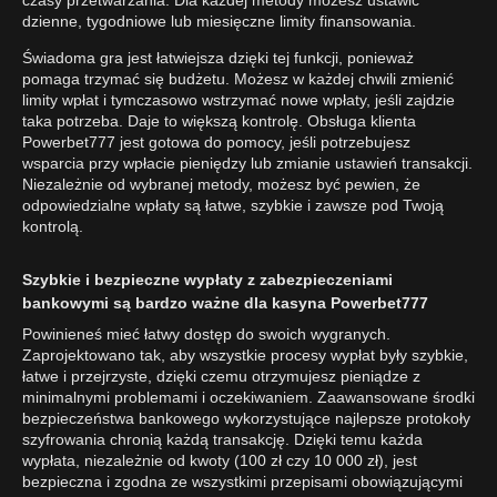
czasy przetwarzania. Dla każdej metody możesz ustawić
dzienne, tygodniowe lub miesięczne limity finansowania.
Świadoma gra jest łatwiejsza dzięki tej funkcji, ponieważ
pomaga trzymać się budżetu. Możesz w każdej chwili zmienić
limity wpłat i tymczasowo wstrzymać nowe wpłaty, jeśli zajdzie
taka potrzeba. Daje to większą kontrolę. Obsługa klienta
Powerbet777 jest gotowa do pomocy, jeśli potrzebujesz
wsparcia przy wpłacie pieniędzy lub zmianie ustawień transakcji.
Niezależnie od wybranej metody, możesz być pewien, że
odpowiedzialne wpłaty są łatwe, szybkie i zawsze pod Twoją
kontrolą.
Szybkie i bezpieczne wypłaty z zabezpieczeniami
bankowymi są bardzo ważne dla kasyna Powerbet777
Powinieneś mieć łatwy dostęp do swoich wygranych.
Zaprojektowano tak, aby wszystkie procesy wypłat były szybkie,
łatwe i przejrzyste, dzięki czemu otrzymujesz pieniądze z
minimalnymi problemami i oczekiwaniem. Zaawansowane środki
bezpieczeństwa bankowego wykorzystujące najlepsze protokoły
szyfrowania chronią każdą transakcję. Dzięki temu każda
wypłata, niezależnie od kwoty (100 zł czy 10 000 zł), jest
bezpieczna i zgodna ze wszystkimi przepisami obowiązującymi