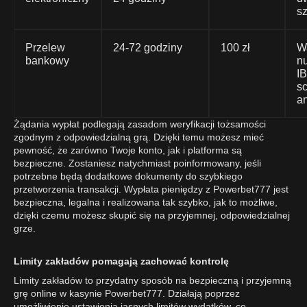
s
Przelew
24-72 godziny
100 zł
W
bankowy
n
I
s
a
Żądania wypłat podlegają zasadom weryfikacji tożsamości
zgodnym z odpowiedzialną grą. Dzięki temu możesz mieć
pewność, że zarówno Twoje konto, jak i platforma są
bezpieczne. Zostaniesz natychmiast poinformowany, jeśli
potrzebne będą dodatkowe dokumenty do szybkiego
przetworzenia transakcji. Wypłata pieniędzy z Powerbet777 jest
bezpieczna, legalna i realizowana tak szybko, jak to możliwe,
dzięki czemu możesz skupić się na przyjemnej, odpowiedzialnej
grze.
Limity zakładów pomagają zachować kontrolę
Limity zakładów to przydatny sposób na bezpieczną i przyjemną
grę online w kasynie Powerbet777. Działają poprzez
umożliwienie ustawienia jasnych limitów wydatków, co