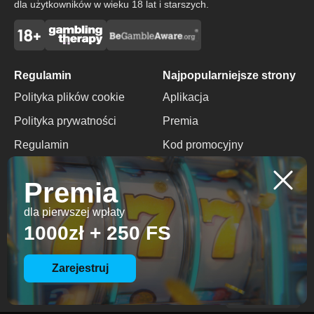
dla użytkowników w wieku 18 lat i starszych.
Regulamin
Najpopularniejsze strony
Polityka plików cookie
Aplikacja
Polityka prywatności
Premia
Regulamin
Kod promocyjny
Odpowiedzialna gra
Brak bonusu
Premia
depozytowego
dla pierwszej wpłaty
Kontakty
1000zł + 250 FS
+48516878899
info@powerbet777.pl
Zarejestruj
© 2026 All Rights
Reserved.