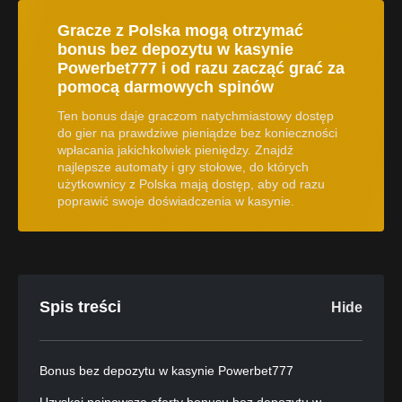
Gracze z Polska mogą otrzymać
bonus bez depozytu w kasynie
Powerbet777 i od razu zacząć grać za
pomocą darmowych spinów
Ten bonus daje graczom natychmiastowy dostęp
do gier na prawdziwe pieniądze bez konieczności
wpłacania jakichkolwiek pieniędzy. Znajdź
najlepsze automaty i gry stołowe, do których
użytkownicy z Polska mają dostęp, aby od razu
poprawić swoje doświadczenia w kasynie.
Spis treści
Hide
Bonus bez depozytu w kasynie Powerbet777