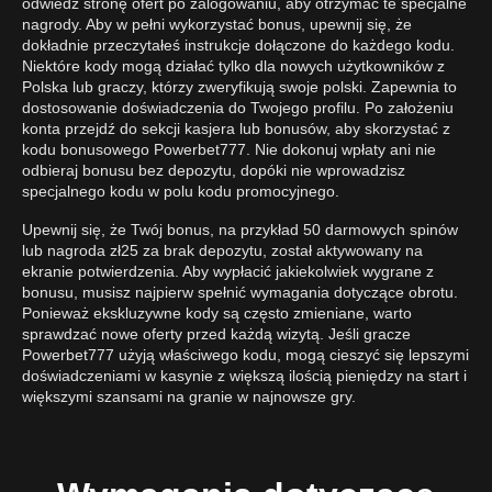
odwiedź stronę ofert po zalogowaniu, aby otrzymać te specjalne
nagrody. Aby w pełni wykorzystać bonus, upewnij się, że
dokładnie przeczytałeś instrukcje dołączone do każdego kodu.
Niektóre kody mogą działać tylko dla nowych użytkowników z
Polska lub graczy, którzy zweryfikują swoje polski. Zapewnia to
dostosowanie doświadczenia do Twojego profilu. Po założeniu
konta przejdź do sekcji kasjera lub bonusów, aby skorzystać z
kodu bonusowego Powerbet777. Nie dokonuj wpłaty ani nie
odbieraj bonusu bez depozytu, dopóki nie wprowadzisz
specjalnego kodu w polu kodu promocyjnego.
Upewnij się, że Twój bonus, na przykład 50 darmowych spinów
lub nagroda zł25 za brak depozytu, został aktywowany na
ekranie potwierdzenia. Aby wypłacić jakiekolwiek wygrane z
bonusu, musisz najpierw spełnić wymagania dotyczące obrotu.
Ponieważ ekskluzywne kody są często zmieniane, warto
sprawdzać nowe oferty przed każdą wizytą. Jeśli gracze
Powerbet777 użyją właściwego kodu, mogą cieszyć się lepszymi
doświadczeniami w kasynie z większą ilością pieniędzy na start i
większymi szansami na granie w najnowsze gry.