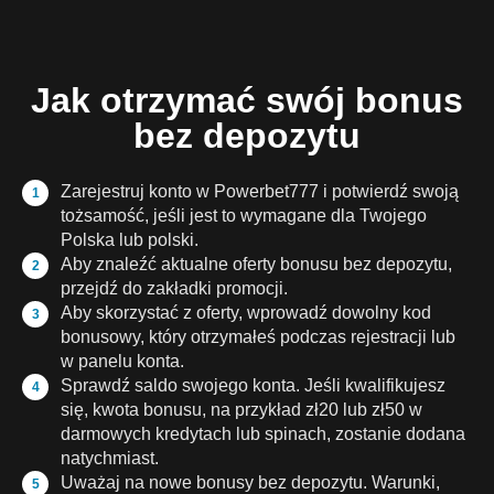
Jak otrzymać swój bonus
bez depozytu
Zarejestruj konto w Powerbet777 i potwierdź swoją
tożsamość, jeśli jest to wymagane dla Twojego
Polska lub polski.
Aby znaleźć aktualne oferty bonusu bez depozytu,
przejdź do zakładki promocji.
Aby skorzystać z oferty, wprowadź dowolny kod
bonusowy, który otrzymałeś podczas rejestracji lub
w panelu konta.
Sprawdź saldo swojego konta. Jeśli kwalifikujesz
się, kwota bonusu, na przykład zł20 lub zł50 w
darmowych kredytach lub spinach, zostanie dodana
natychmiast.
Uważaj na nowe bonusy bez depozytu. Warunki,