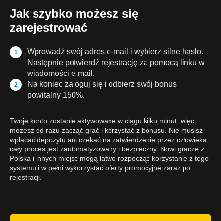
Jak szybko możesz się
zarejestrować
Wprowadź swój adres e-mail i wybierz silne hasło.
Następnie potwierdź rejestrację za pomocą linku w
wiadomości e-mail.
Na koniec zaloguj się i odbierz swój bonus
powitalny 150%.
Twoje konto zostanie aktywowane w ciągu kilku minut, więc
możesz od razu zacząć grać i korzystać z bonusu. Nie musisz
wpłacać depozytu ani czekać na zatwierdzenie przez człowieka;
cały proces jest zautomatyzowany i bezpieczny. Nowi gracze z
Polska i innych miejsc mogą łatwo rozpocząć korzystanie z tego
systemu i w pełni wykorzystać oferty promocyjne zaraz po
rejestracji.