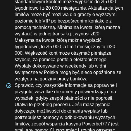
standardowym kontem może wypłacić do zł5 000
tygodniowo i zł20 000 miesięcznie. Aktualizacja tych
limitów może być możliwa dla graczy o wyższym
poziomie lub VIP po bezpośrednim kontakcie z
pomocą techniczną. Minimalna kwota, którą można
wypłacić w jednej transakcji, wynosi zł20.
Maksymalna kwota, którą można wypłacić
tygodniowo, to zł5 000, a limit miesięczny to zł20
000. Większość kont może otrzymać pieniądze
szybciej za pomocą portfela elektronicznego.
Wypłaty dokonywane w weekendy lub w dni
świąteczne w Polska mogą być nieco opóźnione ze
względu na godziny pracy banków.
Sprawdź, czy wszystkie informacje są poprawne i
przygotuj wszelkie dokumenty potwierdzające na
wypadek, gdyby zespół płatności o nie poprosił.
Ułatwi to przebieg procesu. Jeśli masz pytania
dotyczące możliwości dokonania wypłaty lub
potrzebujesz pomocy w odblokowaniu wyższych
limitów, zespół wsparcia kasyna Powerbet777 jest
tutaj, aby pomóc Ci zrozumieć i szybko otrzymać