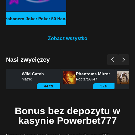
Habanero Joker Poker 50 Hand
Zobacz wszystko
Nasi zwycięzcy
Wild Catch
Phantoms Mirror
Ve
Matrix
Poptart AK47
Br
447zł
52zł
Bonus bez depozytu w
kasynie Powerbet777