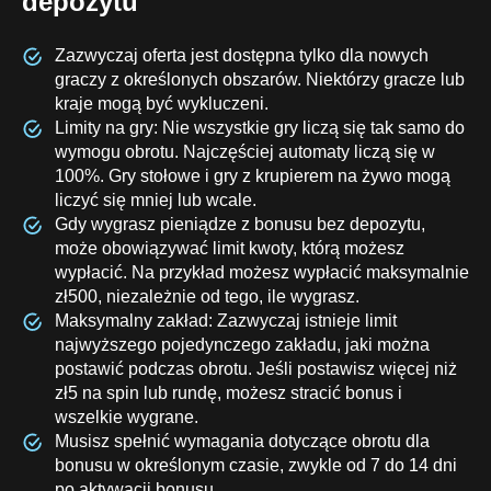
depozytu
Zazwyczaj oferta jest dostępna tylko dla nowych
graczy z określonych obszarów. Niektórzy gracze lub
kraje mogą być wykluczeni.
Limity na gry: Nie wszystkie gry liczą się tak samo do
wymogu obrotu. Najczęściej automaty liczą się w
100%. Gry stołowe i gry z krupierem na żywo mogą
liczyć się mniej lub wcale.
Gdy wygrasz pieniądze z bonusu bez depozytu,
może obowiązywać limit kwoty, którą możesz
wypłacić. Na przykład możesz wypłacić maksymalnie
zł500, niezależnie od tego, ile wygrasz.
Maksymalny zakład: Zazwyczaj istnieje limit
najwyższego pojedynczego zakładu, jaki można
postawić podczas obrotu. Jeśli postawisz więcej niż
zł5 na spin lub rundę, możesz stracić bonus i
wszelkie wygrane.
Musisz spełnić wymagania dotyczące obrotu dla
bonusu w określonym czasie, zwykle od 7 do 14 dni
po aktywacji bonusu.