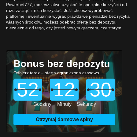
Powerbet777, możesz łatwo uzyskać te specjalne korzyści i od
razu zacząć z nich korzystać. Jeśli chcesz wypróbować
platformę i ewentualnie wygrać prawdziwe pieniądze bez ryzyka
własnych środków, możesz odebrać ofertę bez depozytu,
niezależnie od tego, czy jesteś nowym graczem, czy starym.
Bonus bez depozytu
Odbierz teraz – oferta ograniczona czasowo
52
12
28
Godziny
Minuty
Sekundy
Otrzymaj darmowe spiny