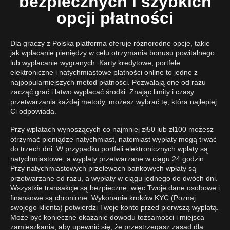
bezpiecznych i szybkich
opcji płatności
Dla graczy z Polska platforma oferuje różnorodne opcje, takie
jak wpłacanie pieniędzy w celu otrzymania bonusu powitalnego
lub wypłacanie wygranych. Karty kredytowe, portfele
elektroniczne i natychmiastowe płatności online to jedne z
najpopularniejszych metod płatności. Pozwalają one od razu
zacząć grać i łatwo wypłacać środki. Znając limity i czasy
przetwarzania każdej metody, możesz wybrać tę, która najlepiej
Ci odpowiada.
Przy wpłatach wynoszących co najmniej zł50 lub zł100 możesz
otrzymać pieniądze natychmiast, natomiast wypłaty mogą trwać
do trzech dni. W przypadku portfeli elektronicznych wpłaty są
natychmiastowe, a wypłaty przetwarzane w ciągu 24 godzin.
Przy natychmiastowych przelewach bankowych wpłaty są
przetwarzane od razu, a wypłaty w ciągu jednego do dwóch dni.
Wszystkie transakcje są bezpieczne, więc Twoje dane osobowe i
finansowe są chronione. Wykonanie kroków KYC (Poznaj
swojego klienta) potwierdzi Twoje konto przed pierwszą wypłatą.
Może być konieczne okazanie dowodu tożsamości i miejsca
zamieszkania, aby upewnić się, że przestrzegasz zasad dla