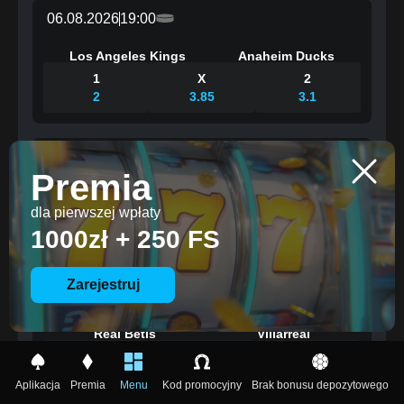
06.08.2026
19:00
Los Angeles Kings
Anaheim Ducks
1
X
2
2
3.85
3.1
06.08.2026
23:00
Premia
Garbine Muguruza
Madison Keys
dla pierwszej wpłaty
1
2
1000zł + 250 FS
1.85
2.5
Zarejestruj
06.08.2026
18:00
Real Betis
Villarreal
1
X
2
2.1
3.3
3
Aplikacja
Premia
Menu
Kod promocyjny
Brak bonusu depozytowego