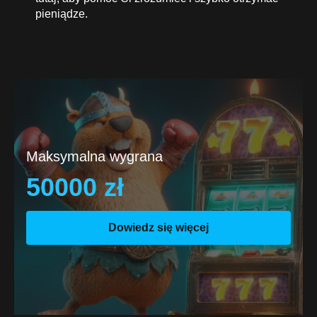
pieniądze.
Maksymalna wygrana
50000 zł
Dowiedz się więcej