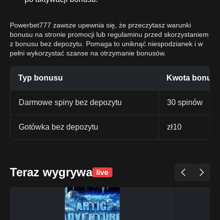
Powerbet777 zawsze upewnia się, że przeczytasz warunki
bonusu na stronie promocji lub regulaminu przed skorzystaniem
z bonusu bez depozytu. Pomaga to uniknąć niespodzianek i w
pełni wykorzystać szanse na otrzymanie bonusów.
Typ bonusu
Kwota bonus
Darmowe spiny bez depozytu
30 spinów
Gotówka bez depozytu
zł10
Teraz wygrywa