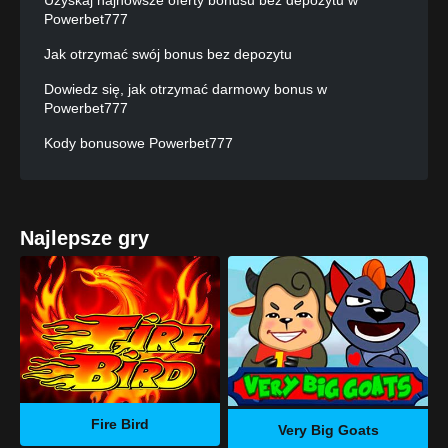
Uzyskaj najnowsze oferty bonusu bez depozytu w
Powerbet777
Jak otrzymać swój bonus bez depozytu
Dowiedz się, jak otrzymać darmowy bonus w
Powerbet777
Kody bonusowe Powerbet777
Wymagania dotyczące obrotu i zasady bonusu
Ważne zasady dotyczące tego, kto może skorzystać z
bonusu bez depozytu
Najlepsze gry
Szybko załóż konto, aby od razu otrzymać bonusy
Jak szybko możesz się zarejestrować
Kasyno Powerbet777 zapewnia graczom na prawdziwe
pieniądze płynne doświadczenia, oferując szereg
bezpiecznych i szybkich opcji płatności
Gracze w kasynie Powerbet777 mogą otrzymać swoje
Fire Bird
wygrane tak szybko, jak to możliwe, dzięki prostemu
Very Big Goats