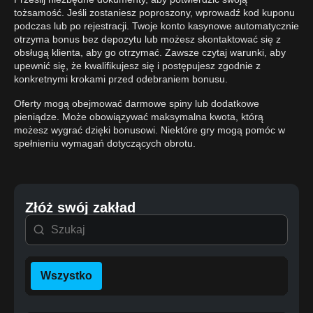
tożsamość. Jeśli zostaniesz poproszony, wprowadź kod kuponu
podczas lub po rejestracji. Twoje konto kasynowe automatycznie
otrzyma bonus bez depozytu lub możesz skontaktować się z
obsługą klienta, aby go otrzymać. Zawsze czytaj warunki, aby
upewnić się, że kwalifikujesz się i postępujesz zgodnie z
konkretnymi krokami przed odebraniem bonusu.
Oferty mogą obejmować darmowe spiny lub dodatkowe
pieniądze. Może obowiązywać maksymalna kwota, którą
możesz wygrać dzięki bonusowi. Niektóre gry mogą pomóc w
spełnieniu wymagań dotyczących obrotu.
Złóż swój zakład
Wszystko