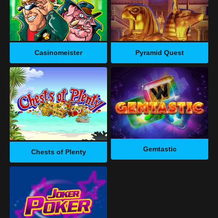
Casinomeister
Pyramid Quest
Gemtastic
Chests of Plenty